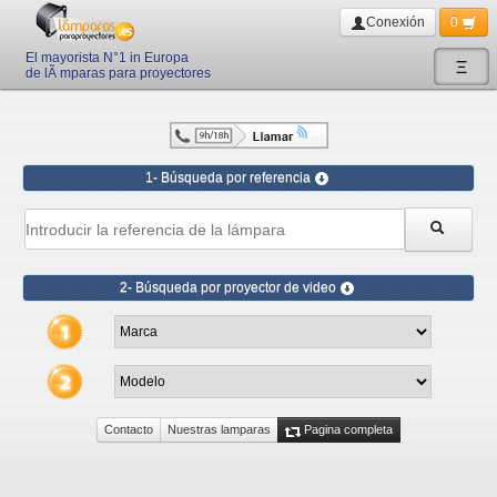
Conexión
0
El mayorista N°1 in Europa
Ξ
de lÃ mparas para proyectores
1- Búsqueda por referencia
2- Búsqueda por proyector de video
Contacto
Nuestras lamparas
Pagina completa