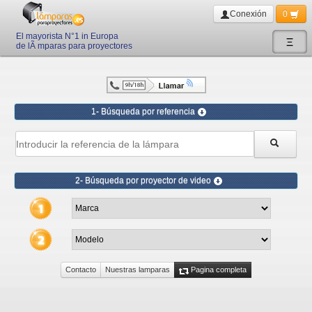
Conexión
0
El mayorista N°1 in Europa
Ξ
de lÃ mparas para proyectores
1- Búsqueda por referencia
2- Búsqueda por proyector de video
Contacto
Nuestras lamparas
Pagina completa