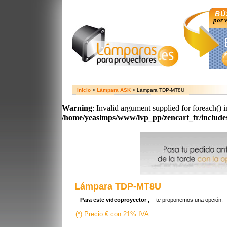
BÚ
por 
Inicio
>
Lámpara ASK
> Lámpara TDP-MT8U
Warning
: Invalid argument supplied for foreach() i
/home/yeaslmps/www/lvp_pp/zencart_fr/includ
Lámpara TDP-MT8U
Para este videoproyector ,
te proponemos una opción.
(*) Precio € con 21% IVA