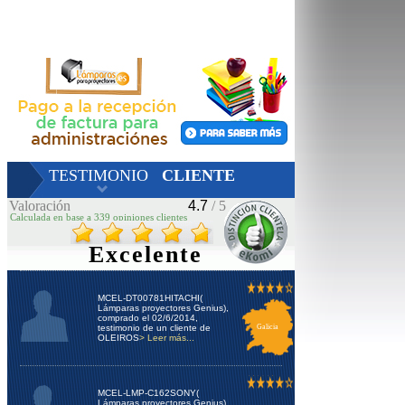
TESTIMONIO
CLIENTE
Valoración
4.7
/ 5
Calculada en base a 339 opiniones clientes
Excelente
MCEL-DT00781HITACHI(
Lámparas proyectores Genius),
comprado el 02/6/2014,
testimonio de un cliente de
Galicia
OLEIROS
> Leer más...
MCEL-LMP-C162SONY(
Lámparas proyectores Genius),