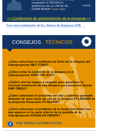
comprado el 26/5/2014,
testimonio de un cliente de
Cataluña
COMA-RUGA
> Leer más...
>> Condiciones de administración de la encuesta <<
Leer más testimonios de los clientes de lámparas ASK
CONSEJOS
TÉCNICOS
¿Cómo solucionar el problema de brillo de la lámpara del
videoproyector NEC VT460?
¿Cómo evitar la explosión de la lámpara en el
videoproyector SONY VPL-EX5?
¿Cuáles son las etapas a respetar para garantizar la
correcta instalación de una lámpara para proyector Epson
EMP-TW520?
¿Cómo solucionar el problema del olor a plástico quemado
después de unas horas de uso de la lámpara ET-LAE4000 de
tu proyector Panasonic PT-AE4000?
¿Cómo solucionar el problema de la franja horizontal rosa
que aparece en la parte inferior de la pantalla de tu
videoproyector EPSON EH-TW2800?
VER TODAS LAS PREGUNTAS