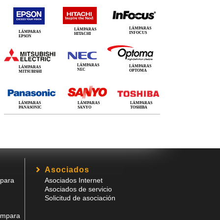
LÁMPARAS
LÁMPARAS
LÁMPARAS
INFOCUS
HITACHI
EPSON
LÁMPARAS
LÁMPARAS
LÁMPARAS
NEC
OPTOMA
MITSUBISHI
LÁMPARAS
LÁMPARAS
LÁMPARAS
PANASONIC
SANYO
TOSHIBA
Asociados
para
Asociados Internet
Asociados de servicio
Solicitud de asociación
ámpara