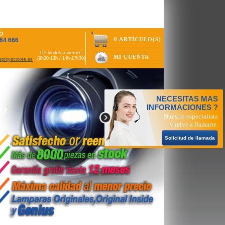
O
0 ARTÍCULO(S)
64 666
De lundes a viernes
MI CUENTA
(9h30-13h / 14h-17h30)
aproyectores.es
NECESITAS MAS
INFORMACIONES ?
hp
on line
14317
Nuestro especialista
vuelve a llamarte.
Solicitud de llamada