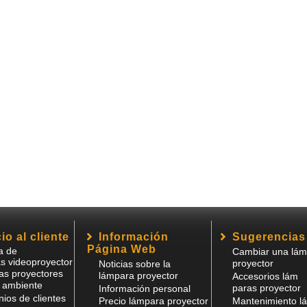
o al cliente
Información
Sugerencias
Página Web
a de
Cambiar una lám
s videoproyector
proyector
Noticias sobre la
s proyectores
lámpara proyector
Accesorios lám
 ambiente
paras proyector
Información personal
nios de clientes
Precio lámpara proyector
Mantenimiento l