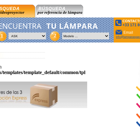
SQUEDA
BÚSQUEDA
videoproyector
por referencia de lámpara
CONTACT
ENCUENTRA
TU LÁMPARA
+33 171 8
Email
2
1
info@lamparaspar
n
es/templates/template_default/common/tpl_main_page_lampesV4.p