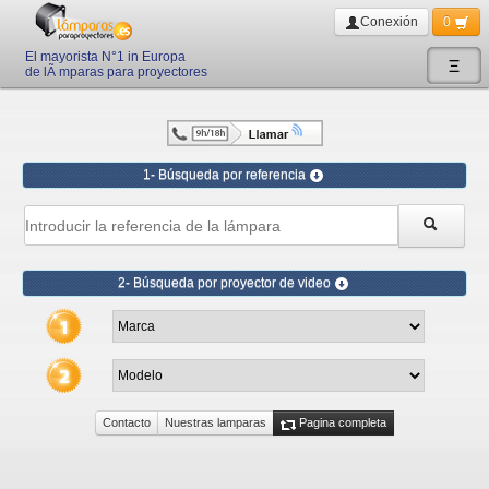
Conexión
0
El mayorista N°1 in Europa
Ξ
de lÃ mparas para proyectores
1- Búsqueda por referencia
2- Búsqueda por proyector de video
Contacto
Nuestras lamparas
Pagina completa