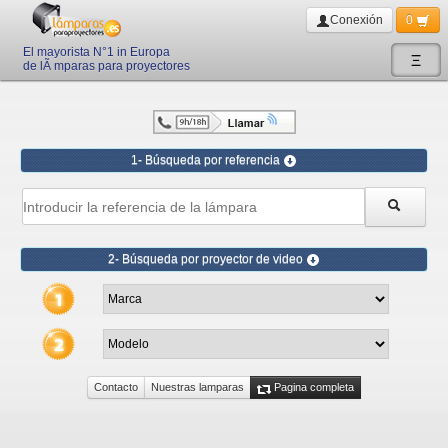
Conexión
0
El mayorista N°1 in Europa
Ξ
de lÃ mparas para proyectores
1- Búsqueda por referencia
2- Búsqueda por proyector de video
Contacto
Nuestras lamparas
Pagina completa