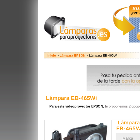
BÚ
por 
Inicio
>
Lámpara EPSON
> Lámpara EB-465Wi
Lámpara EB-465Wi
Para este videoproyector EPSON,
te proponemos 2 opcio
Lámpar
EB-465W
Marca