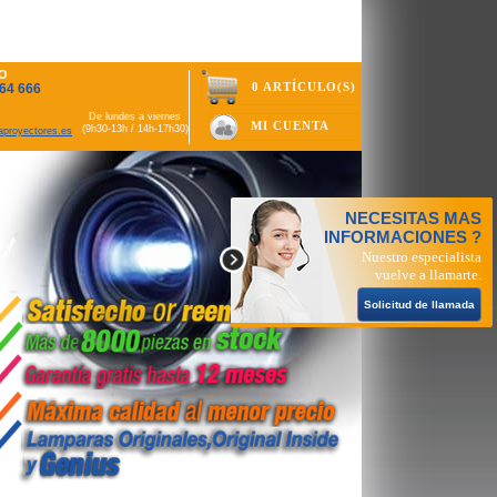
O
0 ARTÍCULO(S)
64 666
De lundes a viernes
MI CUENTA
(9h30-13h / 14h-17h30)
aproyectores.es
NECESITAS MAS
INFORMACIONES ?
Nuestro especialista
vuelve a llamarte.
Solicitud de llamada