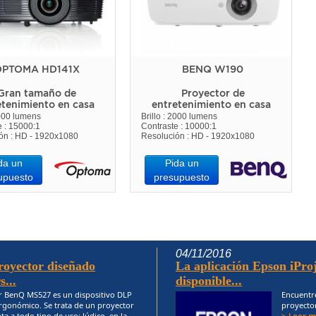
PTOMA HD141X
BENQ W190
Gran tamaño de
Proyector de
etenimiento en casa
entretenimiento en casa
3000 lumens
Brillo : 2000 lumens
e : 15000:1
Contraste : 10000:1
ón : HD - 1920x1080
Resolución : HD - 1920x1080
da un
Pida un
upuesto
presupuesto
04/11/2016
yector diseñado
La aplicación Epson iProj
...
disponible...
r BenQ MS527 es un dispositivo DLP
Encuentre
rgonómico. Se trata de un proyector
proyector
ta a todo tipo de uso: lúdico, en la