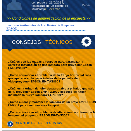
comprado el 21/5/2014,
testimonio de un cliente de
Cataluña
Miralcamp
> Leer más...
>> Condiciones de administración de la encuesta <<
Leer más testimonios de los clientes de lámparas
EPSON
CONSEJOS
TÉCNICOS
¿Cuáles son las etapas a respetar para garantizar la
correcta instalación de una lámpara para proyector Epson
EMP-TW520?
¿Cómo solucionar el problema de la franja horizontal rosa
que aparece en la parte inferior de la pantalla de tu
videoproyector EPSON EH-TW2800?
¿Cuál es la origen del olor desagradable a plástico que sale
de tu proyector Epson EMP-TW2000 después de haber
instalado la nueva lámpara ELPLP39?
¿Cómo cuidar y mantener la lámpara de un proyector EPSON
EMP-S1 para que dure más tiempo?
¿Cómo solucionar el problema de alteración de colores de la
imagen del proyector EPSON EH-TW5500?
VER TODAS LAS PREGUNTAS