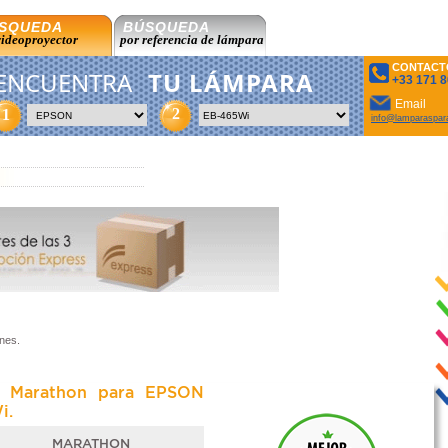
SQUEDA
BÚSQUEDA
videoproyector
por referencia de lámpara
CONTACT
ENCUENTRA
TU LÁMPARA
+33 171 8
Email
2
1
info@lamparaspar
nes.
a Marathon para EPSON
i.
MARATHON