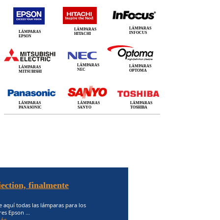
LÁMPARAS
LÁMPARAS
LÁMPARAS
INFOCUS
HITACHI
EPSON
LÁMPARAS
LÁMPARAS
LÁMPARAS
NEC
OPTOMA
MITSUBISHI
LÁMPARAS
LÁMPARAS
LÁMPARAS
PANASONIC
SANYO
TOSHIBA
ection, finalmente
 aquí todas las lámparas para los
es Epson ...