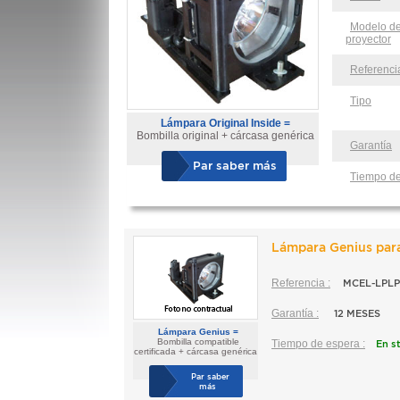
Modelo de
proyector
Referenci
Tipo
Lámpara Original Inside =
Bombilla original + cárcasa genérica
Garantía
Par saber más
Tiempo de
Lámpara Genius pa
Referencia :
MCEL-LPLP
Garantía :
12 MESES
Lámpara Genius =
Bombilla compatible
Tiempo de espera
:
En s
certificada + cárcasa genérica
Par saber
más