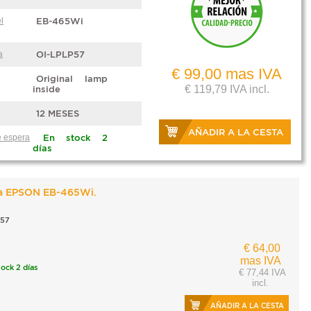
l
EB-465Wi
a
OI-LPLP57
€ 99,00 mas IVA
Original lamp
€ 119,79 IVA incl.
inside
12 MESES
AÑADIR A LA CESTA
 espera
En stock 2
días
ra EPSON EB-465Wi.
57
€ 64,00
mas IVA
tock 2 días
€ 77,44 IVA
incl.
AÑADIR A LA CESTA