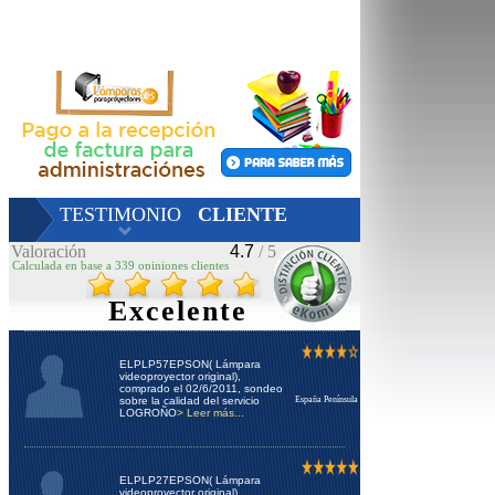
TESTIMONIO
CLIENTE
Valoración
4.7
/ 5
Calculada en base a 339 opiniones clientes
Excelente
ELPLP57EPSON( Lámpara
videoproyector original),
comprado el 02/6/2011, sondeo
sobre la calidad del servicio
España Península
LOGROÑO
> Leer más...
ELPLP27EPSON( Lámpara
videoproyector original),