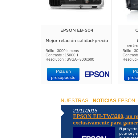
EPSON EB-S04
O
Mejor relación calidad-precio
entr
Brillo : 3000 lumens
Brillo : 
Contraste : 15000:1
Contrast
Resolution : SVGA - 800x600
Resoluci
Pida un
Pi
presupuesto
pres
NUESTRAS
NOTICIAS
EPSON
21/11/2018
EPSON EH-TW3200, un pro
exclusivamente para gamers
El proyecto
potente y e
que se adap