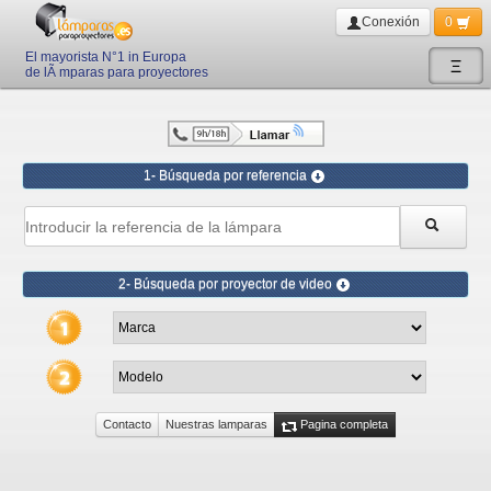
Conexión
0
El mayorista N°1 in Europa
Ξ
de lÃ mparas para proyectores
1- Búsqueda por referencia
2- Búsqueda por proyector de video
Contacto
Nuestras lamparas
Pagina completa