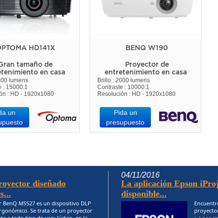
PTOMA HD141X
BENQ W190
Gran tamaño de
Proyector de
etenimiento en casa
entretenimiento en casa
3000 lumens
Brillo : 2000 lumens
e : 15000:1
Contraste : 10000:1
ón : HD - 1920x1080
Resolución : HD - 1920x1080
da un
Pida un
upuesto
presupuesto
04/11/2016
yector diseñado
La aplicación Epson iProj
...
disponible...
r BenQ MS527 es un dispositivo DLP
Encuentre
rgonómico. Se trata de un proyector
proyector
ta a todo tipo de uso: lúdico, en la