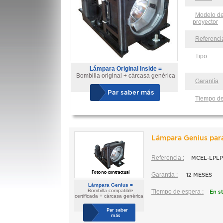
Modelo de
proyector
Referenci
Tipo
Lámpara Original Inside =
Bombilla original + cárcasa genérica
Garantía
Par saber más
Tiempo de
Lámpara Genius par
Referencia :
MCEL-LPLP
Garantía :
12 MESES
Lámpara Genius =
Bombilla compatible
Tiempo de espera
:
En s
certificada + cárcasa genérica
Par saber
más