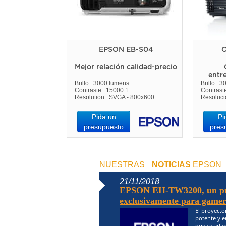
EPSON EB-S04
O
Mejor relación calidad-precio
entr
Brillo : 3000 lumens
Brillo : 
Contraste : 15000:1
Contrast
Resolution : SVGA - 800x600
Resoluci
Pida un
Pi
presupuesto
pres
NUESTRAS
NOTICIAS
EPSON
21/11/2018
EPSON EH-TW3200, un pro
exclusivamente para gamers
El proyecto
potente y e
que se adap