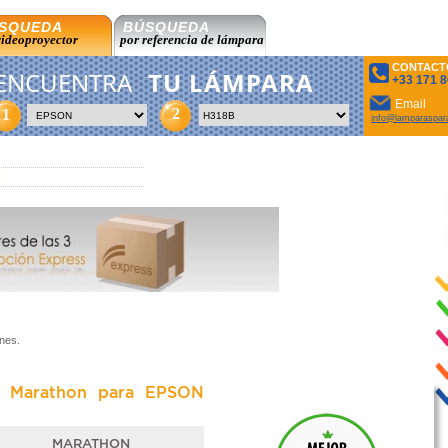
SQUEDA
BÚSQUEDA
videoproyector
por referencia de lámpara
CONTACT
ENCUENTRA
TU LÁMPARA
+33 171 8
Email
2
1
info@lamparaspar
nes.
a Marathon para EPSON
MARATHON