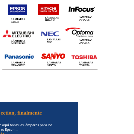
LÁMPARAS
LÁMPARAS
LÁMPARAS
INFOCUS
HITACHI
EPSON
LÁMPARAS
LÁMPARAS
LÁMPARAS
NEC
OPTOMA
MITSUBISHI
LÁMPARAS
LÁMPARAS
LÁMPARAS
PANASONIC
SANYO
TOSHIBA
ection, finalmente
 aquí todas las lámparas para los
es Epson ...