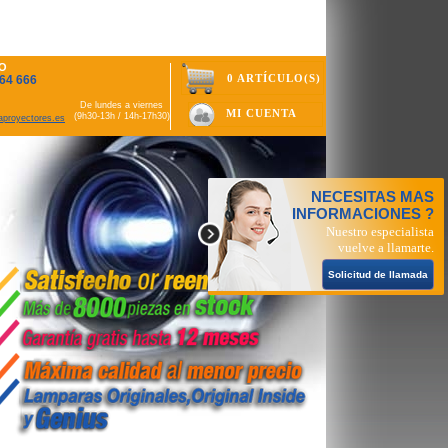
O
0 ARTÍCULO(S)
64 666
De lundes a viernes
MI CUENTA
(9h30-13h / 14h-17h30)
aproyectores.es
NECESITAS MAS
INFORMACIONES ?
Nuestro especialista
vuelve a llamarte.
Solicitud de llamada