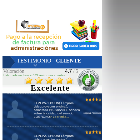
TESTIMONIO
CLIENTE
Valoración
4.7
/ 5
Calculada en base a 339 opiniones clientes
Excelente
ELPLP57EPSON( Lámpara
videoproyector original),
comprado el 02/6/2011, sondeo
sobre la calidad del servicio
España Península
LOGROÑO
> Leer más...
ELPLP27EPSON( Lámpara
videoproyector original),