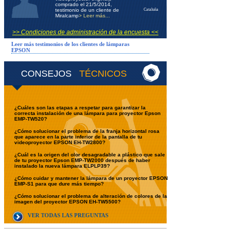
comprado el 21/5/2014,
testimonio de un cliente de
Cataluña
Miralcamp
> Leer más...
>> Condiciones de administración de la encuesta <<
Leer más testimonios de los clientes de lámparas
EPSON
CONSEJOS
TÉCNICOS
¿Cuáles son las etapas a respetar para garantizar la
correcta instalación de una lámpara para proyector Epson
EMP-TW520?
¿Cómo solucionar el problema de la franja horizontal rosa
que aparece en la parte inferior de la pantalla de tu
videoproyector EPSON EH-TW2800?
¿Cuál es la origen del olor desagradable a plástico que sale
de tu proyector Epson EMP-TW2000 después de haber
instalado la nueva lámpara ELPLP39?
¿Cómo cuidar y mantener la lámpara de un proyector EPSON
EMP-S1 para que dure más tiempo?
¿Cómo solucionar el problema de alteración de colores de la
imagen del proyector EPSON EH-TW5500?
VER TODAS LAS PREGUNTAS