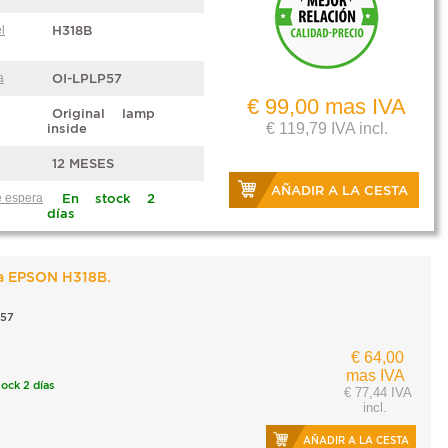
l
H318B
a
OI-LPLP57
€ 99,00 mas IVA
Original lamp
€ 119,79 IVA incl.
inside
12 MESES
AÑADIR A LA CESTA
 espera
En stock 2
días
a EPSON H318B.
57
€ 64,00
mas IVA
tock 2 días
€ 77,44 IVA
incl.
AÑADIR A LA CESTA