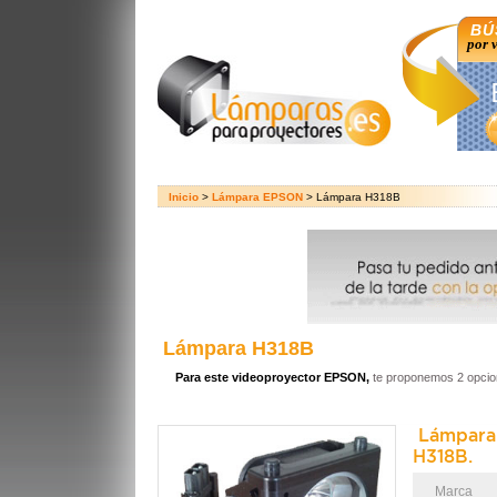
BÚ
por 
Inicio
>
Lámpara EPSON
> Lámpara H318B
Lámpara H318B
Para este videoproyector EPSON,
te proponemos 2 opcio
Lámpar
H318B.
Marca