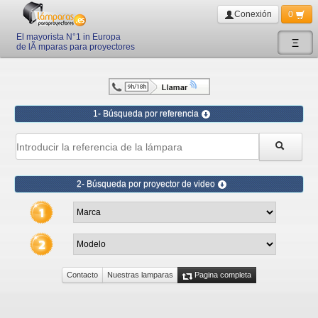
Conexión
0
El mayorista N°1 in Europa
Ξ
de lÃ mparas para proyectores
1- Búsqueda por referencia
2- Búsqueda por proyector de video
Contacto
Nuestras lamparas
Pagina completa