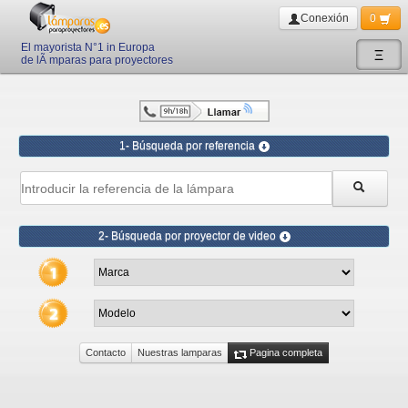
Conexión
0
El mayorista N°1 in Europa
Ξ
de lÃ mparas para proyectores
1- Búsqueda por referencia
2- Búsqueda por proyector de video
Contacto
Nuestras lamparas
Pagina completa