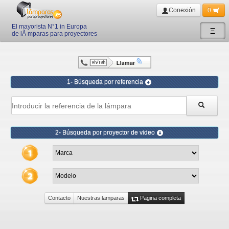
Conexión
0
El mayorista N°1 in Europa
Ξ
de lÃ mparas para proyectores
1- Búsqueda por referencia
2- Búsqueda por proyector de video
Contacto
Nuestras lamparas
Pagina completa