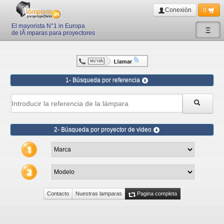
Conexión
0
El mayorista N°1 in Europa
Ξ
de lÃ mparas para proyectores
1- Búsqueda por referencia
2- Búsqueda por proyector de video
Contacto
Nuestras lamparas
Pagina completa