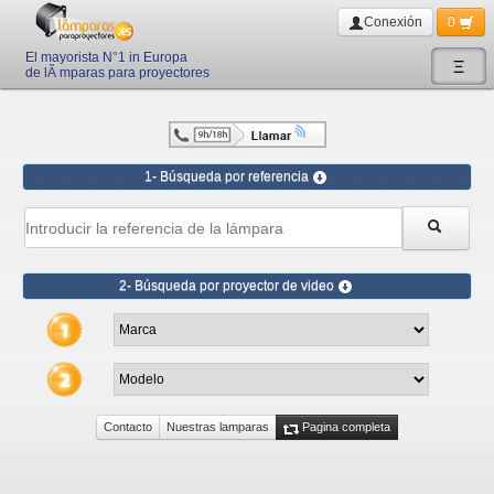
Conexión
0
El mayorista N°1 in Europa
Ξ
de lÃ mparas para proyectores
1- Búsqueda por referencia
2- Búsqueda por proyector de video
Contacto
Nuestras lamparas
Pagina completa