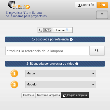
Conexión
0
El mayorista N°1 in Europa
Ξ
de lÃ mparas para proyectores
1- Búsqueda por referencia
2- Búsqueda por proyector de video
Contacto
Nuestras lamparas
Pagina completa