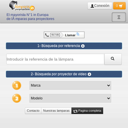
Conexión
0
El mayorista N°1 in Europa
Ξ
de lÃ mparas para proyectores
1- Búsqueda por referencia
2- Búsqueda por proyector de video
Contacto
Nuestras lamparas
Pagina completa