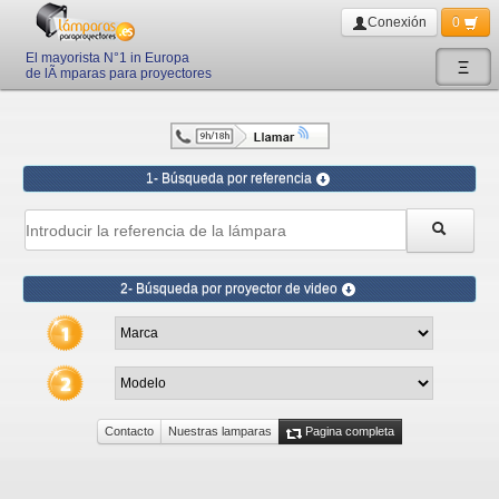
Conexión
0
El mayorista N°1 in Europa
Ξ
de lÃ mparas para proyectores
1- Búsqueda por referencia
2- Búsqueda por proyector de video
Contacto
Nuestras lamparas
Pagina completa