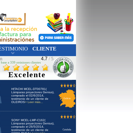
ESTIMONIO
CLIENTE
ón
4.7
/ 5
 base a 339 opiniones clientes
Excelente
HITACHI MCEL-DT00781(
Lámparas proyectores Genius),
comprado el 02/6/2014,
testimonio de un cliente de
Galicia
OLEIROS
> Leer más...
SONY MCEL-LMP-C162(
Lámparas proyectores Genius),
comprado el 26/5/2014,
testimonio de un cliente de
Cataluña