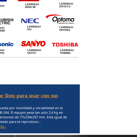
LÁMPARAS
LÁMPARAS
RAS
INFOCUS
HITACHI
LÁMPARAS
LÁMPARAS
RAS
NEC
OPTOMA
ISHI
RAS
LÁMPARAS
LÁMPARAS
ONIC
SANYO
TOSHIBA
r listo para usar con sus
esta por movilidad y versatilidad en el
-S04. El equipo pesa tan solo 2,4 kg en
ensiones de 77x234x297 mm. Está igual de
tado para la reproducci...
ás..