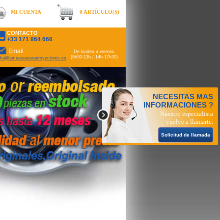
MI CUENTA
0 ARTÍCULO(S)
CONTACTO
+33 171 864 666
Email
De lundes a viernes
(9h30-13h / 14h-17h30)
nfo@lamparasparaproyectores.es
NECESITAS MAS
INFORMACIONES ?
Nuestro especialista
vuelve a llamarte.
Solicitud de llamada