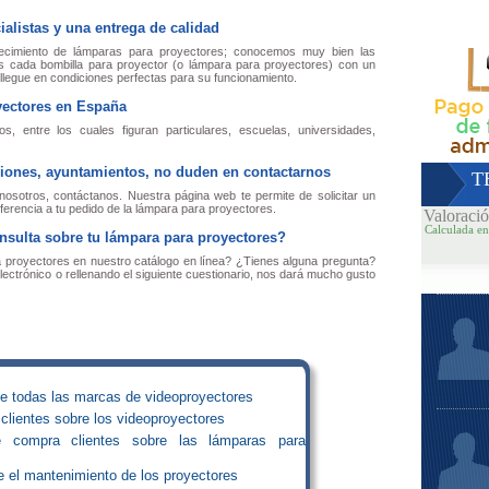
ialistas y una entrega de calidad
ecimiento de lámparas para proyectores; conocemos muy bien las
s cada bombilla para proyector (o lámpara para proyectores) con un
 llegue en condiciones perfectas para su funcionamiento.
oyectores en España
s, entre los cuales figuran particulares, escuelas, universidades,
ciones, ayuntamientos, no duden en contactarnos
T
osotros, contáctanos. Nuestra página web te permite de solicitar un
ferencia a tu pedido de la lámpara para proyectores.
Valoraci
Calculada en
nsulta sobre tu lámpara para proyectores?
ra proyectores en nuestro catálogo en línea? ¿Tienes alguna pregunta?
ectrónico o rellenando el siguiente cuestionario, nos dará mucho gusto
de todas las marcas de videoproyectores
 clientes sobre los videoproyectores
e compra clientes sobre las lámparas para
e el mantenimiento de los proyectores