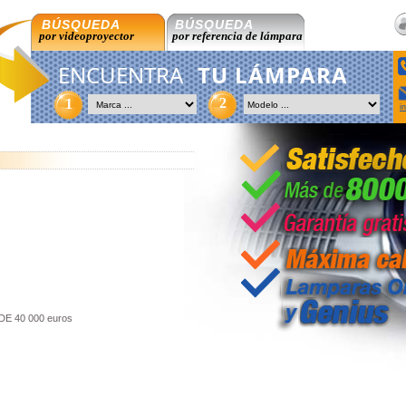
BÚSQUEDA
BÚSQUEDA
por videoproyector
por referencia de lámpara
ENCUENTRA
TU LÁMPARA
2
1
i
DE 40 000 euros