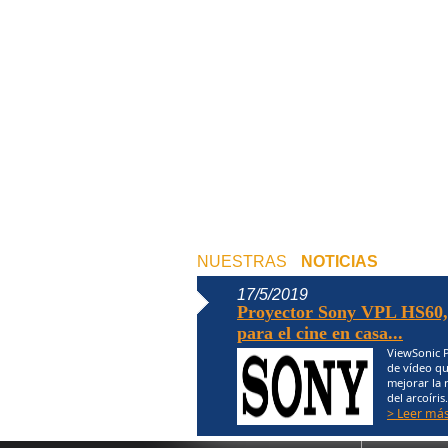
NUESTRAS
NOTICIAS
17/5/2019
Proyector Sony VPL HS60,
para el cine en casa...
ViewSonic 
de vídeo qu
mejorar la 
del arcoíris
> Leer más