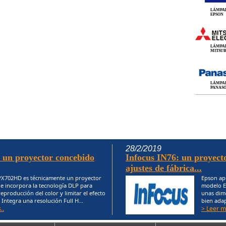
LÁMPA
EPSON
LÁMPA
MITSUB
LÁMPA
PANAS
28/2/2019
 un proyector concebido
Infocus IN76: un proyecto
ajustes de fábrica...
PX702HD es técnicamente un proyector
Epson apu
e incorpora la tecnología DLP para
modelo EB
reproducción del color y limitar el efecto
unas dim
. Integra una resolución Full H...
bien adap
..
> Leer m