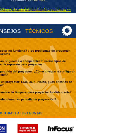
COMA-RUGA
> Leer más...
ciones de administración de la encuesta <<
NSEJOS
TÉCNICOS
ector no funciona? : los problemas de proyector
cuentes
s originales o compatibles?: varios tipos de
s de repuesto para proyector
guración del proyector: ¿Cómo arreglar y configurar
ctor?
un proyector: LCD, DLP, Tritubo, ¿Los criterios de
ón?
mbiar tu lámpara para proyector fundida o rota?
leccionar su pantalla de proyección?
R TODAS LAS PREGUNTAS