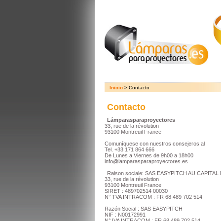
Inicio
> Contacto
Contacto
Lámparasparaproyectores
33, rue de la révolution
93100 Montreuil France
Comuníquese con nuestros consejeros al
Tel. +33 171 864 666
De Lunes a Viernes de 9h00 a 18h00
info@lamparasparaproyectores.es
Raison sociale: SAS EASYPITCH AU CAPITAL 
33, rue de la révolution
93100 Montreuil France
SIRET : 489702514 00030
N° TVA INTRACOM : FR 68 489 702 514
Razón Social : SAS EASYPITCH
NIF : N00172991
N° IVA INTRACOM : FR 68 489 702 514