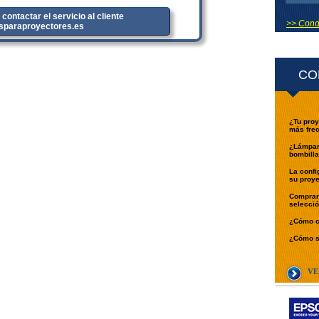
 contactar el servicio al cliente
>> Condi
sparaproyectores.es
CO
¿Tu proy
más fre
¿Lámpara
bombilla
La confi
su proye
Comprar 
selecci
¿Cómo ca
¿Cómo se
VE