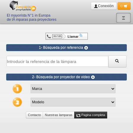
Conexión
0
El mayorista N°1 in Europa
Ξ
de lÃ mparas para proyectores
1- Búsqueda por referencia
2- Búsqueda por proyector de video
Contacto
Nuestras lamparas
Pagina completa