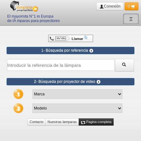
Conexión
0
El mayorista N°1 in Europa
Ξ
de lÃ mparas para proyectores
1- Búsqueda por referencia
2- Búsqueda por proyector de video
Contacto
Nuestras lamparas
Pagina completa