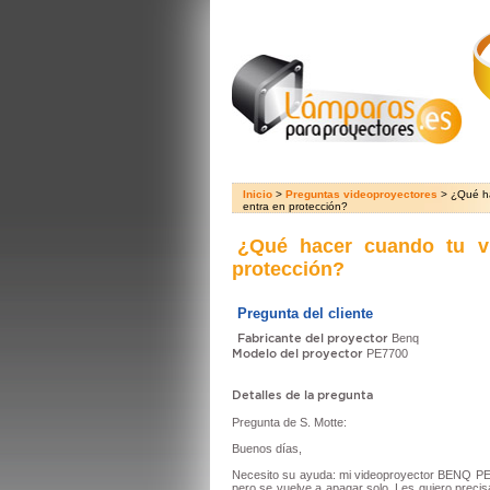
Inicio
>
Preguntas videoproyectores
> ¿Qué ha
entra en protección?
¿Qué hacer cuando tu v
protección?
Pregunta del cliente
Fabricante del proyector
Benq
Modelo del proyector
PE7700
Detalles de la pregunta
Pregunta de S. Motte:
Buenos días,
Necesito su ayuda: mi videoproyector BENQ PE7
pero se vuelve a apagar solo. Les quiero prec