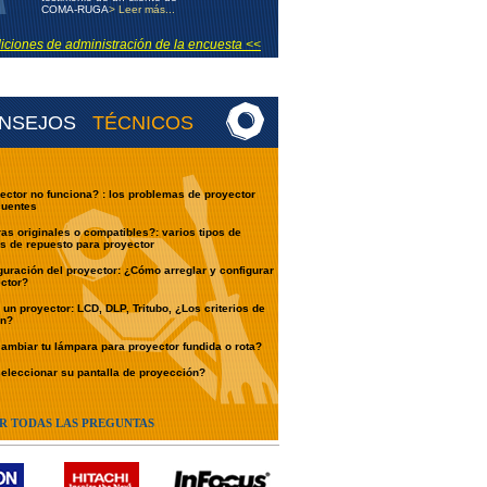
COMA-RUGA
> Leer más...
ciones de administración de la encuesta <<
NSEJOS
TÉCNICOS
ector no funciona? : los problemas de proyector
cuentes
s originales o compatibles?: varios tipos de
s de repuesto para proyector
guración del proyector: ¿Cómo arreglar y configurar
ctor?
un proyector: LCD, DLP, Tritubo, ¿Los criterios de
ón?
mbiar tu lámpara para proyector fundida o rota?
leccionar su pantalla de proyección?
R TODAS LAS PREGUNTAS