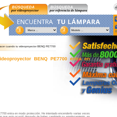
BÚSQUEDA
BÚSQUEDA
por videoproyector
por referencia de lámpara
ENCUENTRA
TU LÁMPARA
2
1
i
cer cuando tu videoproyector BENQ PE7700
ideoproyector BENQ PE7700 entra en
700 entra en modo protección. He intentado encenderlo varias veces
isar que esto ocurrió después de haber cambiado su emplazamiento, en