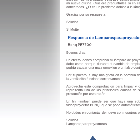
mi nueva oficina. Quisiera preguntarles si en
conectados. ¿O es un problema debido a la lámp
Gracias por su respuesta.
Saludos,
S. Motte
Respuesta de Lamparasparaproyecto
Benq PE7700
Buenos días,
En efecto, debes comprobar tu lámpara de proye
debe estar, porque durante el cambio de emp
podría causar una mala conexión o un falso cont
Por supuesto, si hay una grieta en la bombilla
la ventilación funcione correctamente.
Aprovecha esta comprobación para limpiar y q
representa una de las principales causas de 
protección por esta razón.
En fin, también puede ser que haya una sobr
videoproyector BENQ, que se pone automáticam
No dudes en contactar de nuevo con nosotros pa
Saludos,
Lamparasparaproyectores