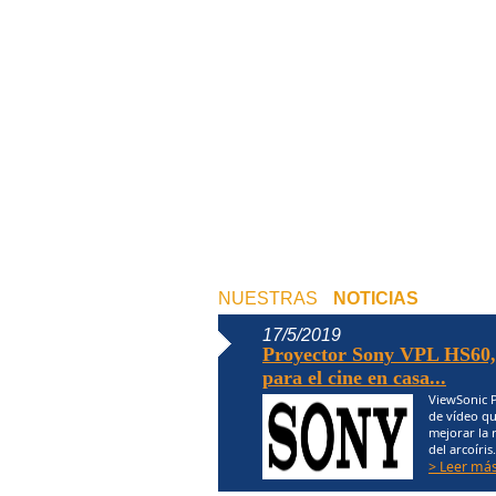
NUESTRAS
NOTICIAS
17/5/2019
Proyector Sony VPL HS60,
para el cine en casa...
ViewSonic 
de vídeo qu
mejorar la 
del arcoíris
> Leer más