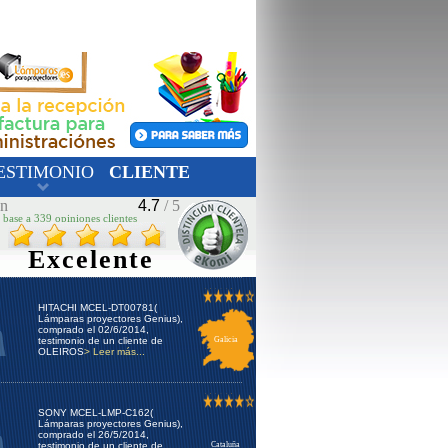
ESTIMONIO
CLIENTE
ón
4.7
/ 5
 base a 339 opiniones clientes
Excelente
HITACHI MCEL-DT00781(
Lámparas proyectores Genius),
comprado el 02/6/2014,
testimonio de un cliente de
Galicia
OLEIROS
> Leer más...
SONY MCEL-LMP-C162(
Lámparas proyectores Genius),
comprado el 26/5/2014,
testimonio de un cliente de
Cataluña