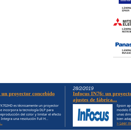
LÁMPA
EPSON
LÁMPA
MITSUB
LÁMPA
PANAS
28/2/2019
 un proyector concebido
Infocus IN76: un proyecto
ajustes de fábrica...
PX702HD es técnicamente un proyector
Epson apu
e incorpora la tecnología DLP para
modelo EB
reproducción del color y limitar el efecto
unas dim
. Integra una resolución Full H...
bien adap
..
> Leer m