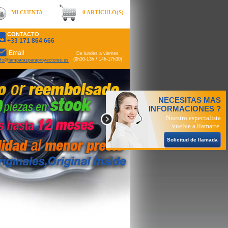
MI CUENTA
0 ARTÍCULO(S)
CONTACTO
+33 171 864 666
Email
De lundes a viernes
(9h30-13h / 14h-17h30)
nfo@lamparasparaproyectores.es
NECESITAS MAS
INFORMACIONES ?
Nuestro especialista
vuelve a llamarte.
Solicitud de llamada