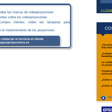
>> Condi
todas las marcas de videoproyectores
ientes sobre los videoproyectores
compra clientes sobre las lámparas para
CO
e el mantenimiento de los proyectores
 contactar el servicio al cliente
sparaproyectores.es
¿Tu proy
más fre
¿Lámpara
bombilla
La confi
su proye
Comprar 
selecci
¿Cómo ca
¿Cómo se
VE