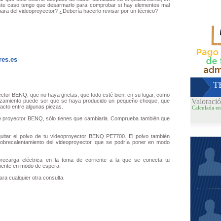
 este caso tengo que desarmarlo para comprobar si hay elementos mal
ara del videoproyector? ¿Debería hacerlo revisar por un técnico?
res.es
T
ctor BENQ, que no haya grietas, que todo esté bien, en su lugar, como
Valoraci
lazamiento puede ser que se haya producido un pequeño choque, que
acto entre algunas piezas.
Calculada en
 de proyector BENQ, sólo tienes que cambiarla. Comprueba también que
uitar el polvo de tu videoproyector BENQ PE7700. El polvo también
sobrecalentamiento del videoproyector, que se podría poner en modo
ecarga eléctrica en la toma de corriente a la que se conecta tu
ente en modo de espera.
ra cualquier otra consulta.