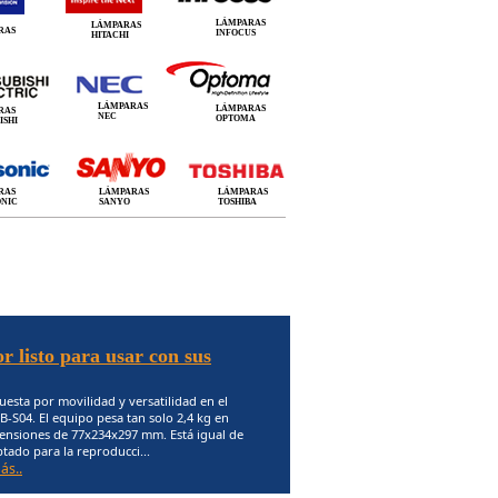
LÁMPARAS
LÁMPARAS
RAS
INFOCUS
HITACHI
LÁMPARAS
LÁMPARAS
RAS
NEC
OPTOMA
ISHI
RAS
LÁMPARAS
LÁMPARAS
ONIC
SANYO
TOSHIBA
r listo para usar con sus
esta por movilidad y versatilidad en el
-S04. El equipo pesa tan solo 2,4 kg en
ensiones de 77x234x297 mm. Está igual de
tado para la reproducci...
ás..