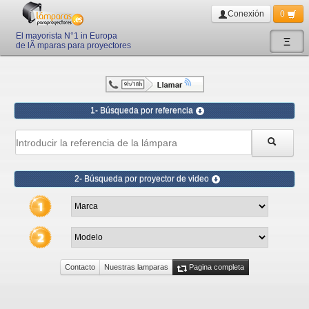
Conexión
0
El mayorista N°1 in Europa
Ξ
de lÃ mparas para proyectores
1- Búsqueda por referencia
2- Búsqueda por proyector de video
Contacto
Nuestras lamparas
Pagina completa